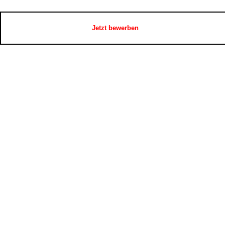
Jetzt bewerben
Powered by
Auto Freunde GmbH
Letzte Synchronisierung:
07.08.2026 16:29
zum Fahrzeugbestand